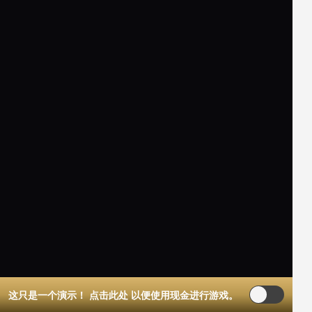
这只是一个演示！
点击此处
以便使用现金进行游戏。