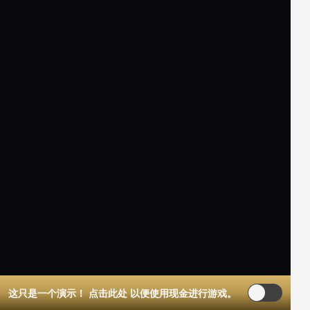
这只是一个演示！
点击此处
以便使用现金进行游戏。