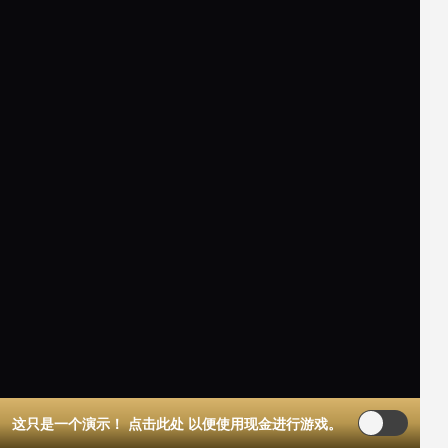
这只是一个演示！
点击此处
以便使用现金进行游戏。