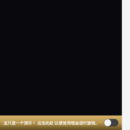
这只是一个演示！
点击此处
以便使用现金进行游戏。