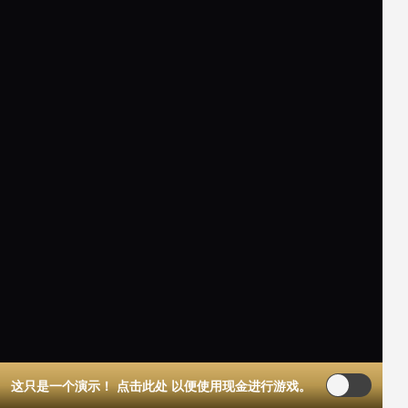
这只是一个演示！
点击此处
以便使用现金进行游戏。