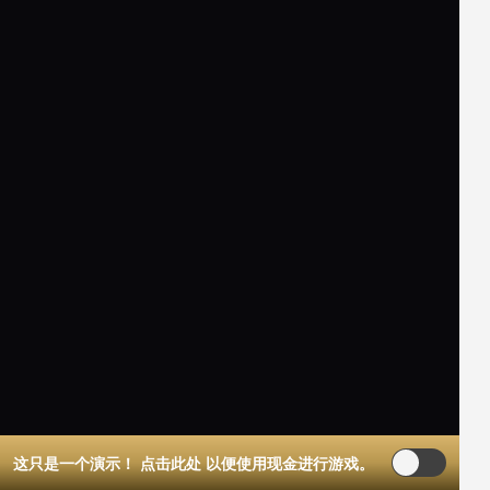
这只是一个演示！
点击此处
以便使用现金进行游戏。