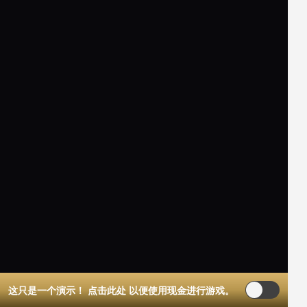
这只是一个演示！
点击此处
以便使用现金进行游戏。