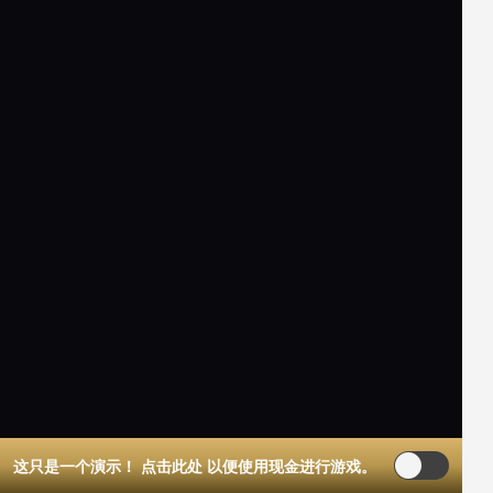
这只是一个演示！
点击此处
以便使用现金进行游戏。