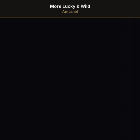
More Lucky & Wild
Amusnet