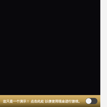
这只是一个演示！
点击此处
以便使用现金进行游戏。