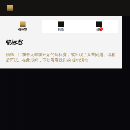
1
锦标赛
购物
挑战
锦标赛
糟糕！目前暂无即将开始的锦标赛，或出现了某些问题。请稍
后再试。在此期间，不妨看看我们的
促销活动