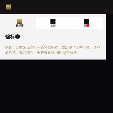
1
锦标赛
购物
挑战
锦标赛
糟糕！目前暂无即将开始的锦标赛，或出现了某些问题。请稍
后再试。在此期间，不妨看看我们的
促销活动