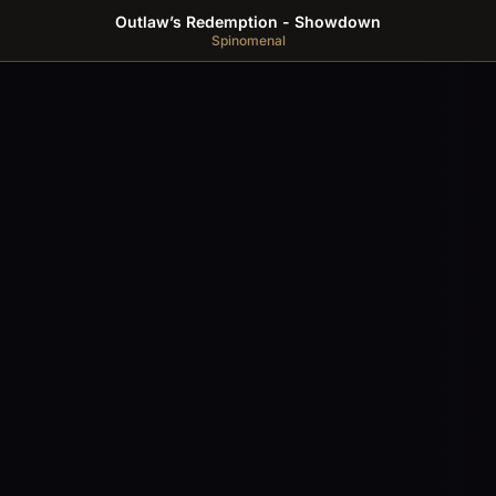
Outlaw’s Redemption - Showdown
Spinomenal