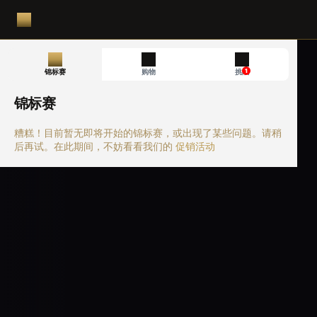
1
锦标赛
购物
挑战
锦标赛
糟糕！目前暂无即将开始的锦标赛，或出现了某些问题。请稍
后再试。在此期间，不妨看看我们的
促销活动