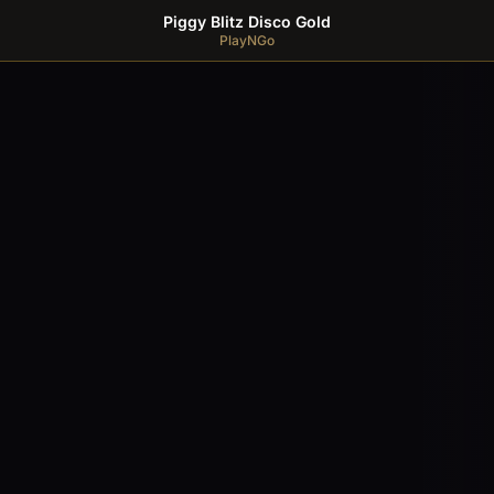
Piggy Blitz Disco Gold
PlayNGo