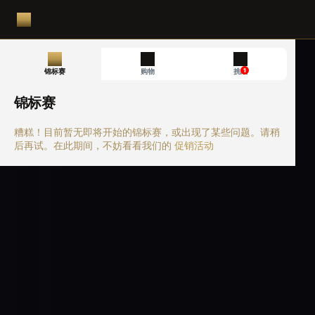
1
锦标赛
购物
挑战
锦标赛
糟糕！目前暂无即将开始的锦标赛，或出现了某些问题。请稍
后再试。在此期间，不妨看看我们的
促销活动