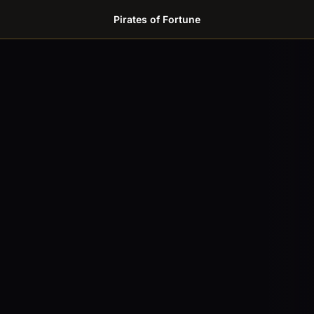
Pirates of Fortune