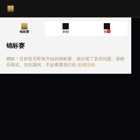
1
锦标赛
购物
挑战
锦标赛
糟糕！目前暂无即将开始的锦标赛，或出现了某些问题。请稍
后再试。在此期间，不妨看看我们的
促销活动