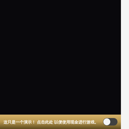
这只是一个演示！
点击此处
以便使用现金进行游戏。