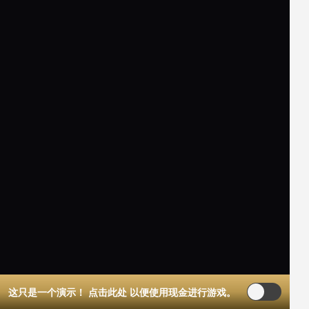
这只是一个演示！
点击此处
以便使用现金进行游戏。