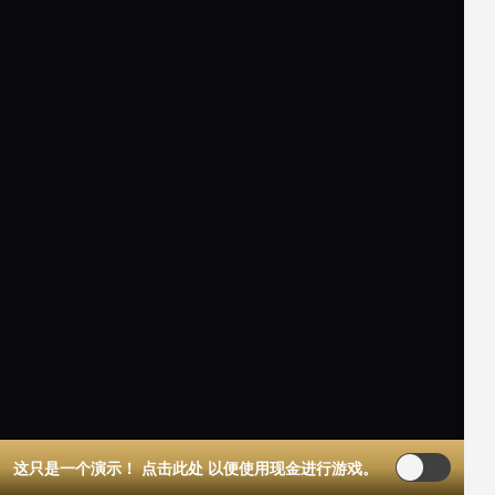
这只是一个演示！
点击此处
以便使用现金进行游戏。