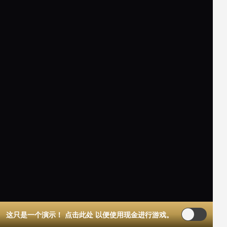
这只是一个演示！
点击此处
以便使用现金进行游戏。