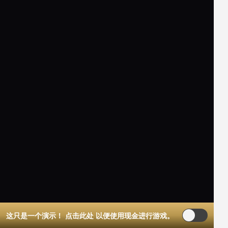
这只是一个演示！
点击此处
以便使用现金进行游戏。