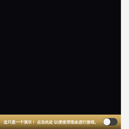
这只是一个演示！
点击此处
以便使用现金进行游戏。