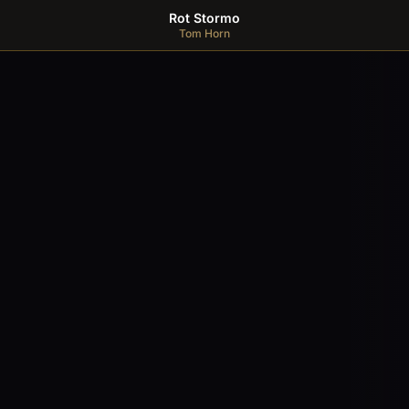
Rot Stormo
Tom Horn