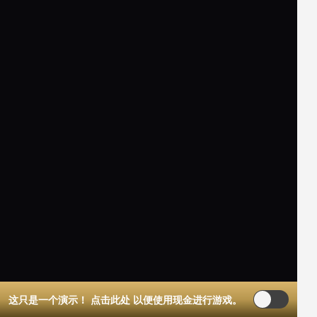
这只是一个演示！
点击此处
以便使用现金进行游戏。