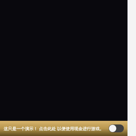
这只是一个演示！
点击此处
以便使用现金进行游戏。