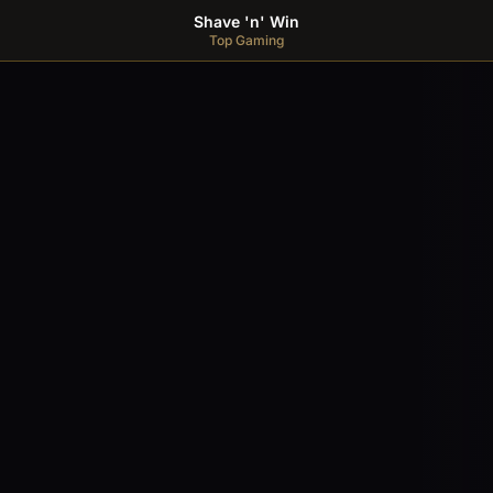
Shave 'n' Win
Top Gaming