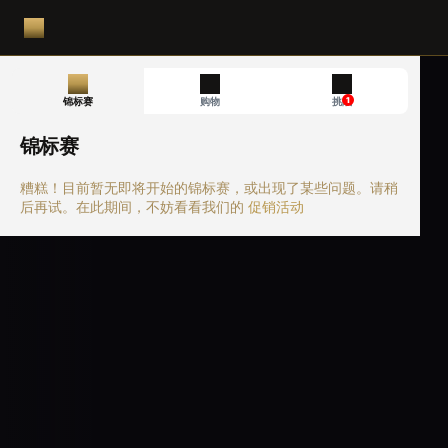
1
锦标赛
购物
挑战
锦标赛
糟糕！目前暂无即将开始的锦标赛，或出现了某些问题。请稍
后再试。在此期间，不妨看看我们的
促销活动