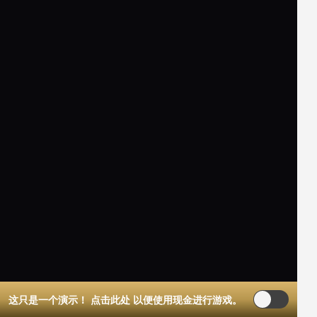
这只是一个演示！
点击此处
以便使用现金进行游戏。