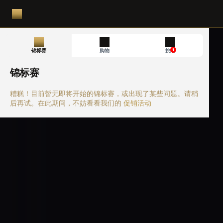
1
锦标赛
购物
挑战
锦标赛
糟糕！目前暂无即将开始的锦标赛，或出现了某些问题。请稍
后再试。在此期间，不妨看看我们的
促销活动