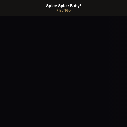
Spice Spice Baby!
PlayNGo