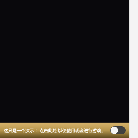
这只是一个演示！
点击此处
以便使用现金进行游戏。