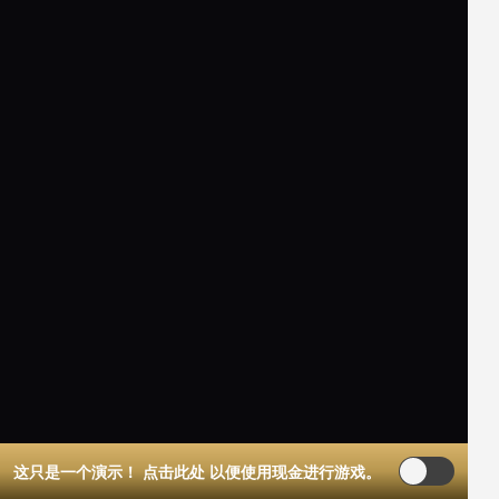
这只是一个演示！
点击此处
以便使用现金进行游戏。