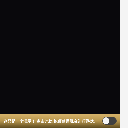
这只是一个演示！
点击此处
以便使用现金进行游戏。