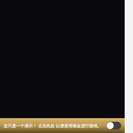
这只是一个演示！
点击此处
以便使用现金进行游戏。