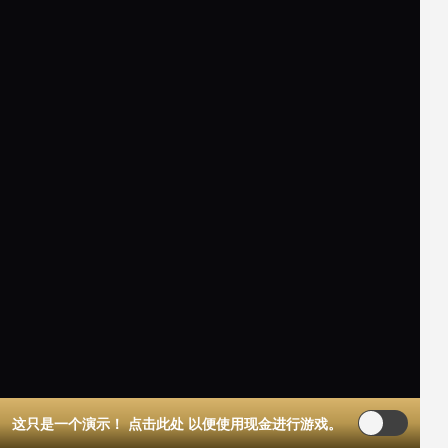
这只是一个演示！
点击此处
以便使用现金进行游戏。