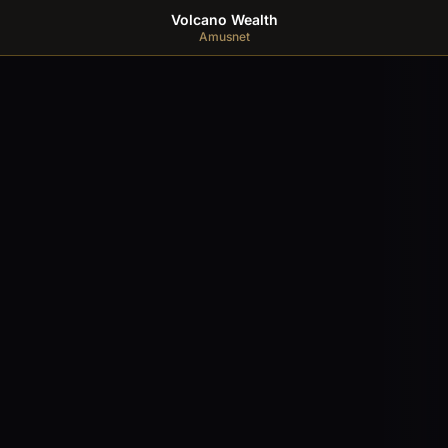
Volcano Wealth
Amusnet