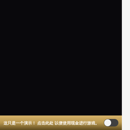
这只是一个演示！
点击此处
以便使用现金进行游戏。