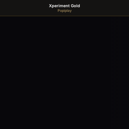
Xperiment Gold
Popiplay