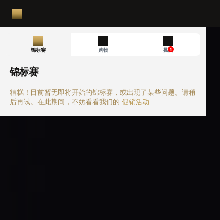
1
锦标赛
购物
挑战
锦标赛
糟糕！目前暂无即将开始的锦标赛，或出现了某些问题。请稍
后再试。在此期间，不妨看看我们的
促销活动