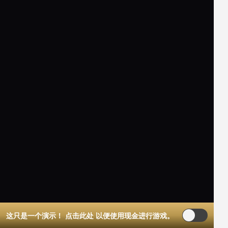
这只是一个演示！
点击此处
以便使用现金进行游戏。