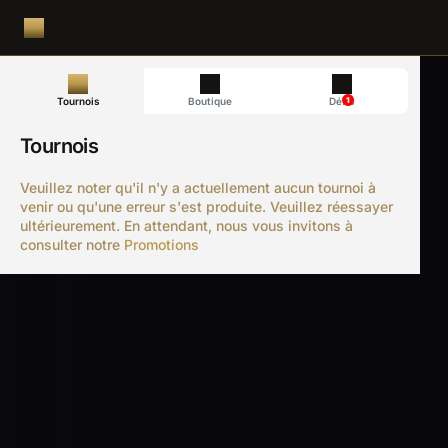
1
Tournois
Boutique
Défis
Tournois
Veuillez noter qu'il n'y a actuellement aucun tournoi à
venir ou qu'une erreur s'est produite. Veuillez réessayer
ultérieurement. En attendant, nous vous invitons à
consulter notre
Promotions