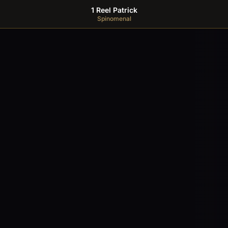
1 Reel Patrick
Spinomenal