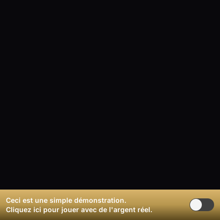
Ceci est une simple démonstration.
Cliquez ici
pour jouer avec de l'argent réel.