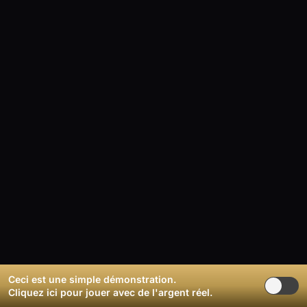
Ceci est une simple démonstration.
Cliquez ici
pour jouer avec de l'argent réel.