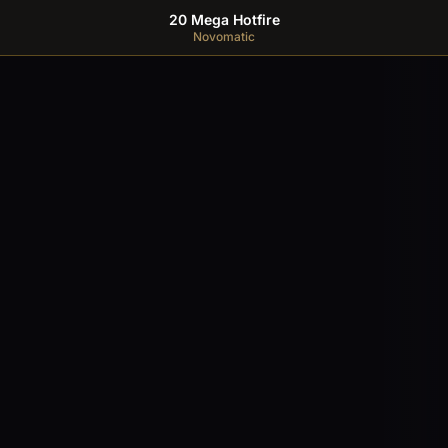
20 Mega Hotfire
Novomatic