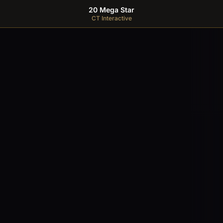
20 Mega Star
CT Interactive