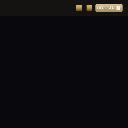
DÉPOSER