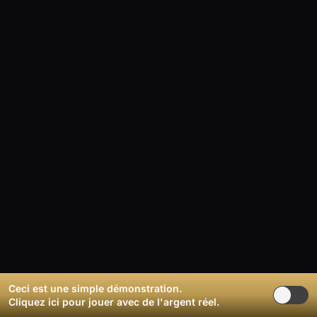
Ceci est une simple démonstration.
Cliquez ici
pour jouer avec de l'argent réel.