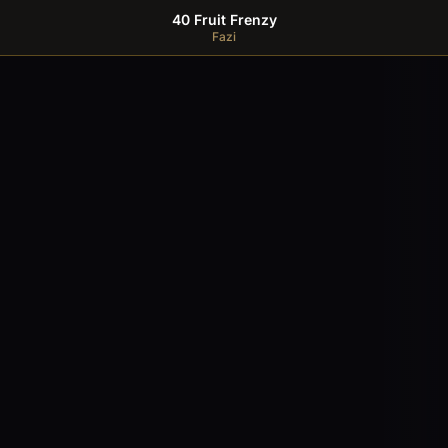
40 Fruit Frenzy
Fazi