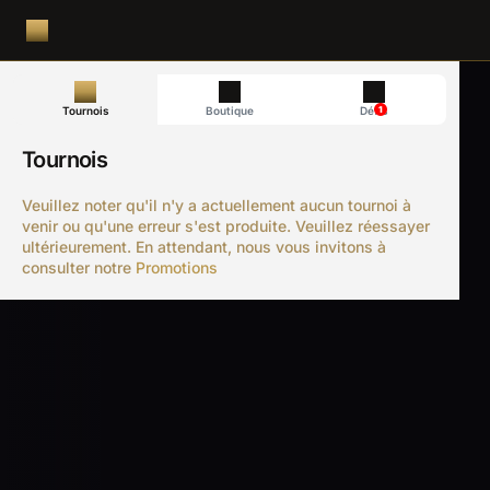
1
Tournois
Boutique
Défis
Tournois
Veuillez noter qu'il n'y a actuellement aucun tournoi à
venir ou qu'une erreur s'est produite. Veuillez réessayer
ultérieurement. En attendant, nous vous invitons à
consulter notre
Promotions