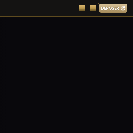
DÉPOSER