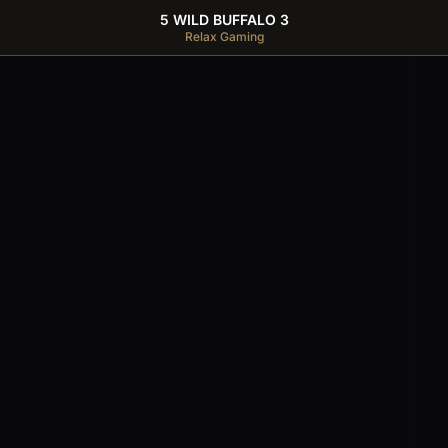
5 WILD BUFFALO 3
Relax Gaming