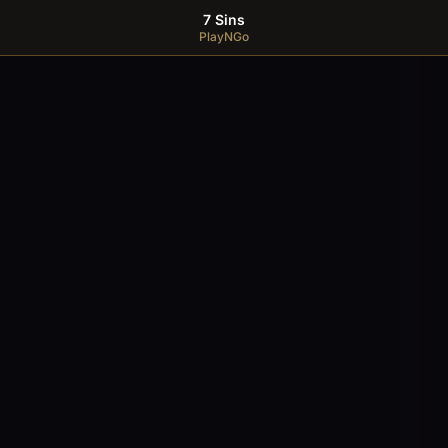
7 Sins
PlayNGo