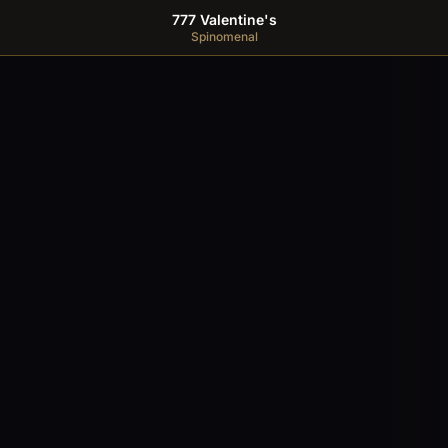
777 Valentine's
Spinomenal