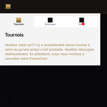
1
Tournois
Boutique
Défis
Tournois
Veuillez noter qu'il n'y a actuellement aucun tournoi à
venir ou qu'une erreur s'est produite. Veuillez réessayer
ultérieurement. En attendant, nous vous invitons à
consulter notre
Promotions