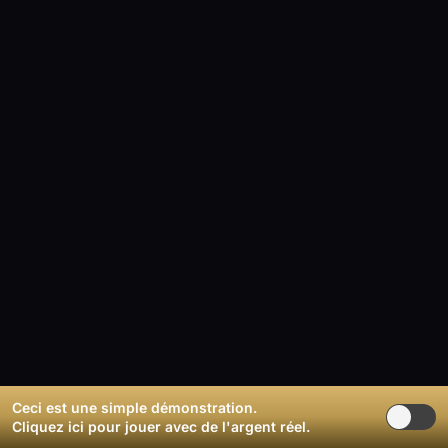
Ceci est une simple démonstration.
Cliquez ici
pour jouer avec de l'argent réel.