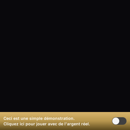
Ceci est une simple démonstration.
Cliquez ici
pour jouer avec de l'argent réel.