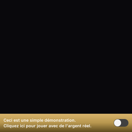
Ceci est une simple démonstration.
Cliquez ici
pour jouer avec de l'argent réel.