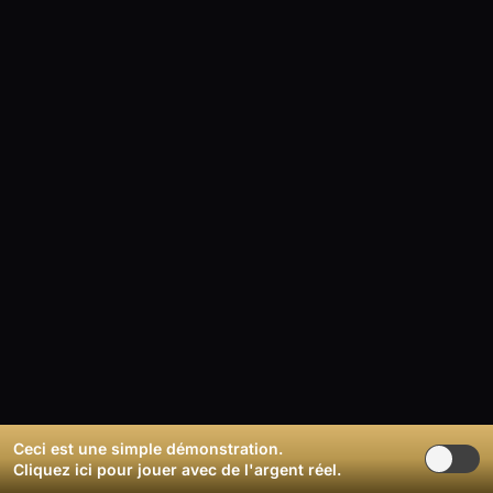
Ceci est une simple démonstration.
Cliquez ici
pour jouer avec de l'argent réel.